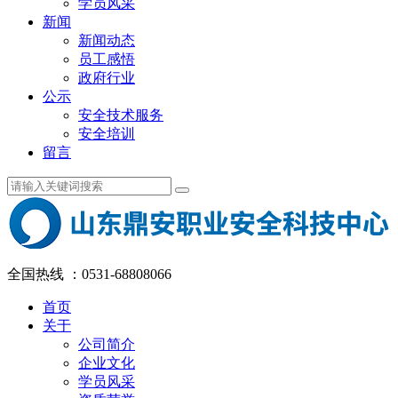
学员风采
新闻
新闻动态
员工感悟
政府行业
公示
安全技术服务
安全培训
留言
全国热线 ：0531-68808066
首页
关于
公司简介
企业文化
学员风采