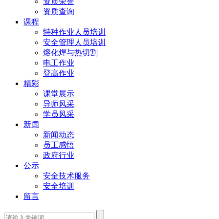
资质荣誉
资质查询
课程
特种作业人员培训
安全管理人员培训
熔化焊与热切割
电工作业
登高作业
精彩
课堂展示
导师风采
学员风采
新闻
新闻动态
员工感悟
政府行业
公示
安全技术服务
安全培训
留言