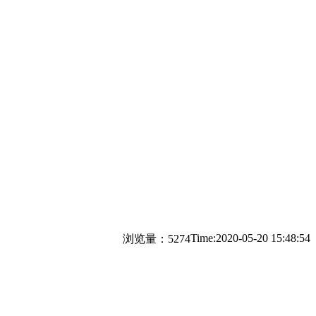
Time:2020-05-20 15:48:54
浏览量：5274